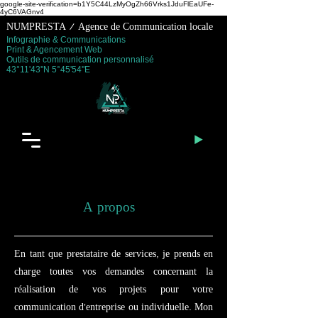
google-site-verification=b1Y5C44LzMyOgZh66Vrks1JduFlEaUFe-
4yC6VAGnv4
NUMPRESTA / Agence de Communication locale
Infographie & Communications
Print & Agencement Web
Outils de communication personnalisé
43°11'43''N 5°45'54''E
A propos
En tant que prestataire de services, je prends en
charge toutes vos demandes concernant la
réalisation de vos projets pour votre
communication d'entreprise ou individuelle. Mon