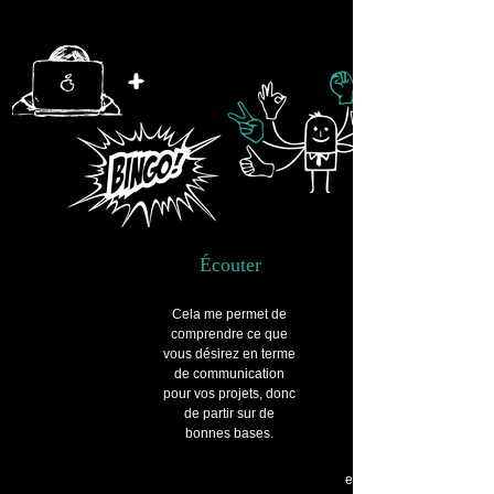
Écouter
Cela me permet de
comprendre ce que
vous désirez en terme
de communication
pour vos projets, donc
de partir sur de
bonnes bases.
Réfléchir pour mettre
en place les différentes